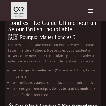
Londres : Le Guide Ultime pour un
Séjour British Inoubliable
🇬🇧 Pourquoi visiter Londres ?
Londres est une ville-monde où l'histoire royale côtoie
l'avant-garde artistique. Nos articles vous guident à
travers cette métropole tentaculaire pour vous aider à
optimiser votre séjour. Ici, nous décryptons pour vous :
Les
transports londoniens
(Oyster Card, Tube, bus à
impériale).
Les
meilleurs quartiers
pour loger selon votre budget.
La scène gastronomique, des
pubs traditionnels
aux
marchés de street food.
🎡 Que faire à Londres ? Nos thématiques