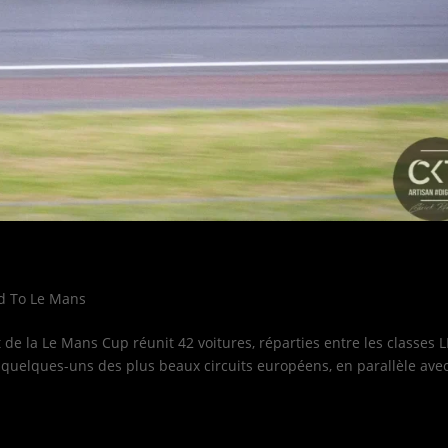
d To Le Mans
 de la Le Mans Cup réunit 42 voitures, réparties entre les classes
r quelques-uns des plus beaux circuits européens, en parallèle ave