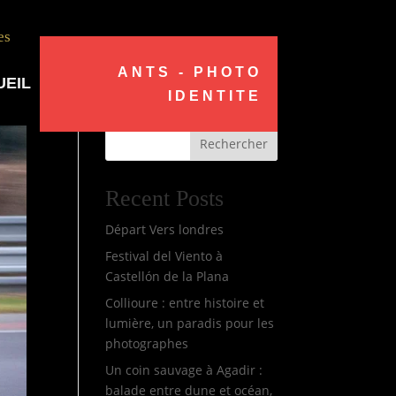
es
ANTS - PHOTO
UEIL
IDENTITE
Rechercher
Recent Posts
Départ Vers londres
Festival del Viento à
Castellón de la Plana
Collioure : entre histoire et
lumière, un paradis pour les
photographes
Un coin sauvage à Agadir :
balade entre dune et océan,