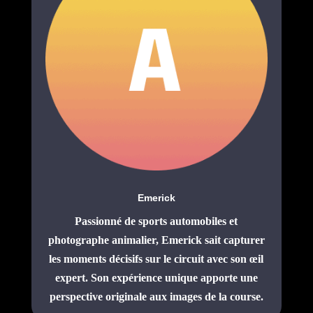
Emerick
Passionné de sports automobiles et
photographe animalier, Emerick sait capturer
les moments décisifs sur le circuit avec son œil
expert. Son expérience unique apporte une
perspective originale aux images de la course.