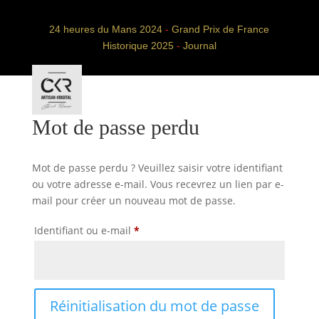
24 heures du Mans 2024
-
Grand Prix de France
Historique 2025
-
Journal
Mot de passe perdu
Mot de passe perdu ? Veuillez saisir votre identifiant
ou votre adresse e-mail. Vous recevrez un lien par e-
mail pour créer un nouveau mot de passe.
Obligatoire
Identifiant ou e-mail
*
Réinitialisation du mot de passe