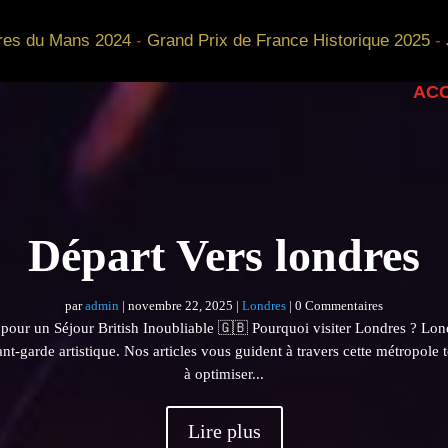
res du Mans 2024
-
Grand Prix de France Historique 2025
-
ACC
Départ Vers londres
par
admin
|
novembre 22, 2025
|
Londres
| 0 Commentaires
pour un Séjour British Inoubliable 🇬🇧 Pourquoi visiter Londres ? Lon
vant-garde artistique. Nos articles vous guident à travers cette métropole
à optimiser...
Lire plus