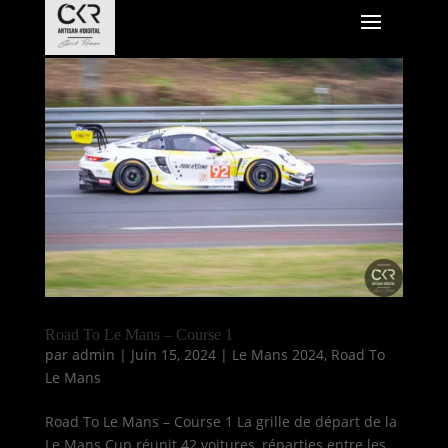
Road To Le Mans – Course 1
par
admin
|
Juin 15, 2024
|
Le Mans 2024
,
Road To
Le Mans
Road To Le Mans – Course 1 La grille de départ de la
Le Mans Cup réunit 42 voitures, réparties entre les