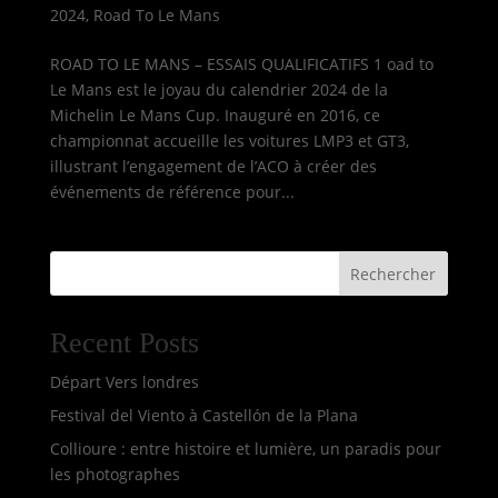
2024
,
Road To Le Mans
ROAD TO LE MANS – ESSAIS QUALIFICATIFS 1 oad to
Le Mans est le joyau du calendrier 2024 de la
Michelin Le Mans Cup. Inauguré en 2016, ce
championnat accueille les voitures LMP3 et GT3,
illustrant l’engagement de l’ACO à créer des
événements de référence pour...
Rechercher
Recent Posts
Départ Vers londres
Festival del Viento à Castellón de la Plana
Collioure : entre histoire et lumière, un paradis pour
les photographes