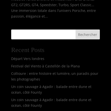
GT2, GT2RS, GT4, Speedster, Turbo, Sport Classic…
Une immersion totale dans l’univers Porsche, entre
passion, élégance et...
Rechercher
Recent Posts
Départ Vers londres
Festival del Viento à Castellón de la Plana
Collioure : entre histoire et lumière, un paradis pour
les photographes
Un coin sauvage à Agadir : balade entre dune et
océan, côté Founty
Un coin sauvage à Agadir : balade entre dune et
océan, côté Founty